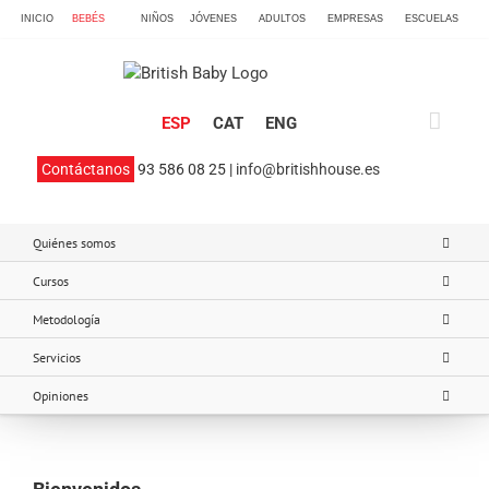
Skip
INICIO
BEBÉS
NIÑOS
JÓVENES
ADULTOS
EMPRESAS
ESCUELAS
to
content
ESP
CAT
ENG
Contáctanos
93 586 08 25 |
info@britishhouse.es
Quiénes somos
Cursos
Metodología
Servicios
Opiniones