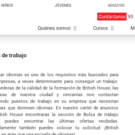
NIÑOS
JÓVENES
ADULTOS
Contáctanos
93 
Quiénes somos
Cursos
M
 de trabajo
ar idiomas es uno de los requisitos más buscados para
mpresas, a veces determinante para conseguir un trabajo.
doras de la calidad de la formación de British House, las
sas de nuestra ciudad y cercanías nos contactan
iendo puestos de trabajo en su empresa que necesitan
nas que dominen idiomas. En nuestro cartel de anuncios
itish House encontrarás la sección de Bolsa de trabajo
 puedes encontrar las últimas ofertas recibidas.
elamente también puedes colocar tu solicitud. ¡British
 es más que una escuela de idiomas!