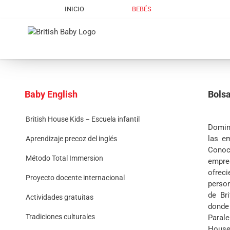
Skip
INICIO
BEBÉS
to
content
Baby English
Bolsa
British House Kids – Escuela infantil
Domin
las e
Aprendizaje precoz del inglés
Conoce
Método Total Immersion
empre
ofrec
Proyecto docente internacional
perso
de Br
Actividades gratuitas
donde
Tradiciones culturales
Paral
House