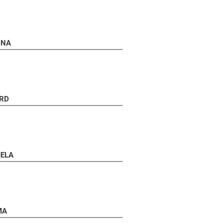
DNA
RD
IELA
MA