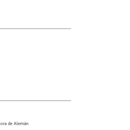
A
sora de Alemán