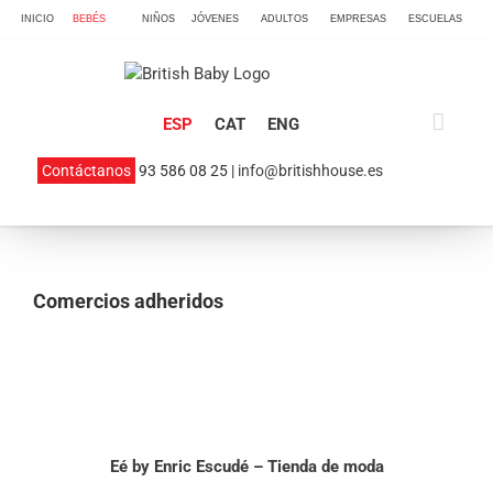
Skip
INICIO
BEBÉS
NIÑOS
JÓVENES
ADULTOS
EMPRESAS
ESCUELAS
to
content
ESP
CAT
ENG
Contáctanos
93 586 08 25 |
info@britishhouse.es
Comercios adheridos
Eé by Enric Escudé – Tienda de moda